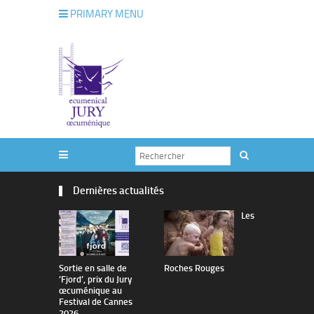
PRIMARY MENU
Dernières actualités
Les
Sortie en salle de
Roches Rouges
The Man I 
’Fjord’, prix du Jury
œcuménique au
Festival de Cannes
2026