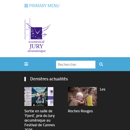
PRIMARY MENU
Dernières actualités
Les
Sortie en salle de
Roches Rouges
The Man I 
’Fjord’, prix du Jury
œcuménique au
Festival de Cannes
2026