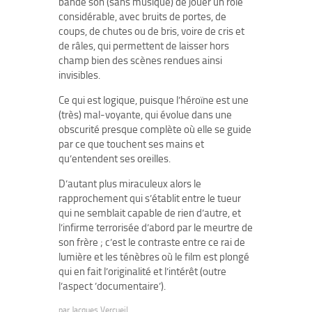
bande son (sans musique) de jouer un rôle
considérable, avec bruits de portes, de
coups, de chutes ou de bris, voire de cris et
de râles, qui permettent de laisser hors
champ bien des scènes rendues ainsi
invisibles.
Ce qui est logique, puisque l’héroïne est une
(très) mal-voyante, qui évolue dans une
obscurité presque complète où elle se guide
par ce que touchent ses mains et
qu’entendent ses oreilles.
D’autant plus miraculeux alors le
rapprochement qui s’établit entre le tueur
qui ne semblait capable de rien d’autre, et
l’infirme terrorisée d’abord par le meurtre de
son frère ; c’est le contraste entre ce rai de
lumière et les ténèbres où le film est plongé
qui en fait l’originalité et l’intérêt (outre
l’aspect ’documentaire’).
par
Jacques Vercueil