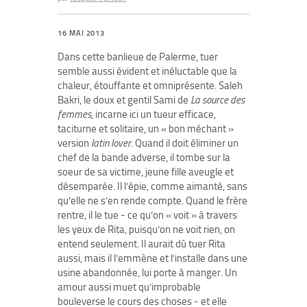
16 MAI 2013
Dans cette banlieue de Palerme, tuer
semble aussi évident et inéluctable que la
chaleur, étouffante et omniprésente. Saleh
Bakri, le doux et gentil Sami de
La source des
femmes
, incarne ici un tueur efficace,
taciturne et solitaire, un « bon méchant »
version
latin lover
. Quand il doit éliminer un
chef de la bande adverse, il tombe sur la
soeur de sa victime, jeune fille aveugle et
désemparée. Il l’épie, comme aimanté, sans
qu’elle ne s’en rende compte. Quand le frère
rentre, il le tue - ce qu’on « voit » à travers
les yeux de Rita, puisqu’on ne voit rien, on
entend seulement. Il aurait dû tuer Rita
aussi, mais il l’emmène et l’installe dans une
usine abandonnée, lui porte à manger. Un
amour aussi muet qu’improbable
bouleverse le cours des choses - et elle