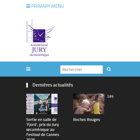
PRIMARY MENU
Dernières actualités
Les
Sortie en salle de
Roches Rouges
The Man I 
’Fjord’, prix du Jury
œcuménique au
Festival de Cannes
2026