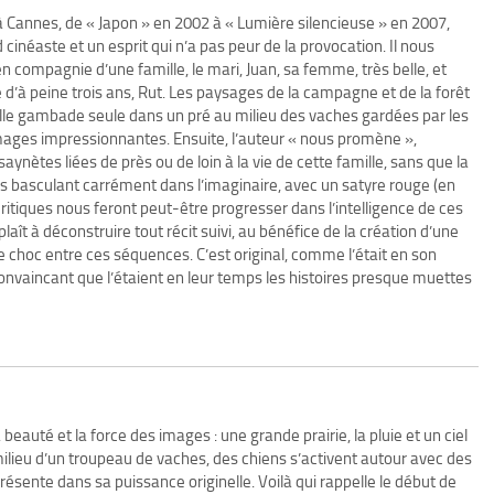
 à Cannes, de « Japon » en 2002 à « Lumière silencieuse » en 2007,
inéaste et un esprit qui n’a pas peur de la provocation. Il nous
compagnie d’une famille, le mari, Juan, sa femme, très belle, et
e d’à peine trois ans, Rut. Les paysages de la campagne et de la forêt
 fille gambade seule dans un pré au milieu des vaches gardées par les
images impressionnantes. Ensuite, l’auteur « nous promène »,
aynètes liées de près ou de loin à la vie de cette famille, sans que la
ènes basculant carrément dans l’imaginaire, avec un satyre rouge (en
ritiques nous feront peut-être progresser dans l’intelligence de ces
ît à déconstruire tout récit suivi, au bénéfice de la création d’une
choc entre ces séquences. C’est original, comme l’était en son
nvaincant que l’étaient en leur temps les histoires presque muettes
auté et la force des images : une grande prairie, la pluie et un ciel
milieu d’un troupeau de vaches, des chiens s’activent autour avec des
sente dans sa puissance originelle. Voilà qui rappelle le début de