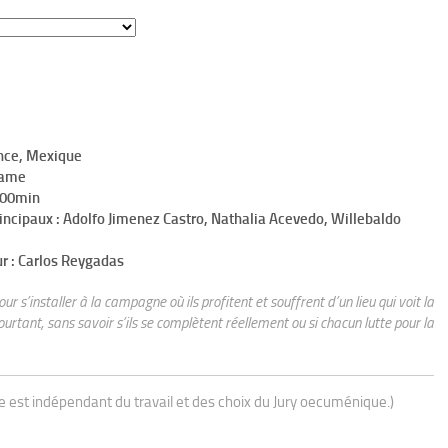
ance, Mexique
rame
h00min
incipaux : Adolfo Jimenez Castro, Nathalia Acevedo, Willebaldo
r : Carlos Reygadas
our s’installer à la campagne où ils profitent et souffrent d’un lieu qui voit la
tant, sans savoir s’ils se complètent réellement ou si chacun lutte pour la
ue est indépendant du travail et des choix du Jury oecuménique.)