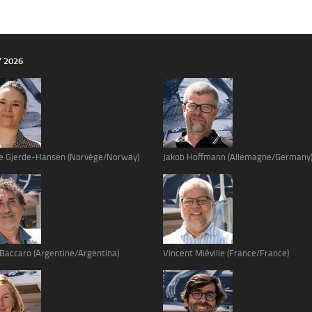
Y 2026
e Gjerde-Hansen (Norvège/Norway)
Jakob Hoffmann (Allemagne/Germany
 Baccaro (Argentine/Argentina)
Vincent Miéville (France/France)