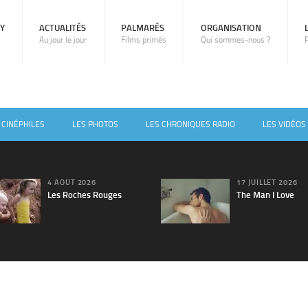
RY
ACTUALITÉS
PALMARÈS
ORGANISATION
Au jour le jour
Films primés
Qui sommes-nous ?
 CINÉPHILES
LES PHOTOS
LES CHRONIQUES RADIO
LES VIDÉOS
4 AOÛT 2026
17 JUILLET 2026
Les Roches Rouges
The Man I Love