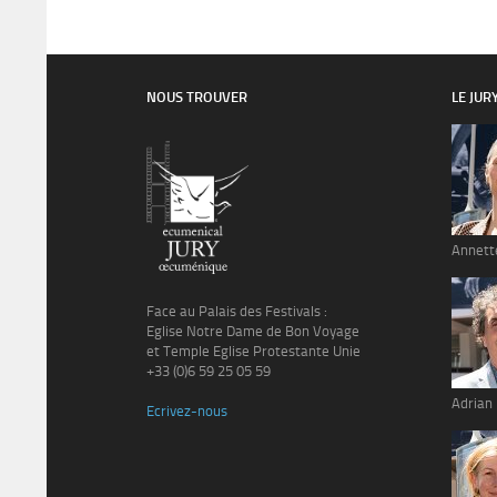
NOUS TROUVER
LE JUR
Annett
Face au Palais des Festivals :
Eglise Notre Dame de Bon Voyage
et Temple Eglise Protestante Unie
+33 (0)6 59 25 05 59
Adrian
Ecrivez-nous