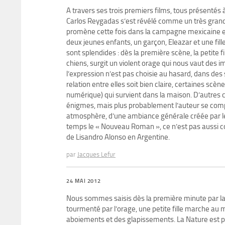
A travers ses trois premiers films, tous présentés
Carlos Reygadas s’est révélé comme un très grand c
promène cette fois dans la campagne mexicaine en 
deux jeunes enfants, un garçon, Eleazar et une fill
sont splendides : dès la première scène, la petite
chiens, surgit un violent orage qui nous vaut des 
l’expression n’est pas choisie au hasard, dans des s
relation entre elles soit bien claire, certaines sc
numérique) qui survient dans la maison. D’autres c
énigmes, mais plus probablement l’auteur se compla
atmosphère, d’une ambiance générale créée par le 
temps le « Nouveau Roman », ce n’est pas aussi co
de Lisandro Alonso en Argentine.
par
Jacques Lefur
24 MAI 2012
Nous sommes saisis dès la première minute par la be
tourmenté par l’orage, une petite fille marche au 
aboiements et des glapissements. La Nature est pré