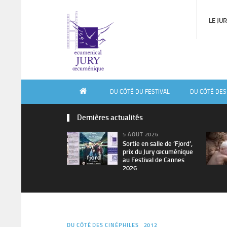
LE JU
DU CÔTÉ DU FESTIVAL
DU CÔTÉ DES
Dernières actualités
5 AOÛT 2026
Sortie en salle de ’Fjord’,
prix du Jury œcuménique
au Festival de Cannes
2026
DU CÔTÉ DES CINÉPHILES
2012