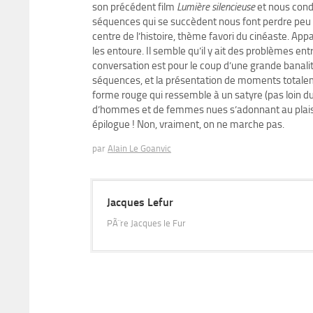
son précédent film
Lumière silencieuse
et nous condi
séquences qui se succèdent nous font perdre peu à p
centre de l’histoire, thème favori du cinéaste. Ap
les entoure. Il semble qu’il y ait des problèmes en
conversation est pour le coup d’une grande banalité
séquences, et la présentation de moments totaleme
forme rouge qui ressemble à un satyre (pas loin du 
d’hommes et de femmes nues s’adonnant au plaisir 
épilogue ! Non, vraiment, on ne marche pas.
par
Alain Le Goanvic
Jacques Lefur
PÃ¨re Jacques le Fur