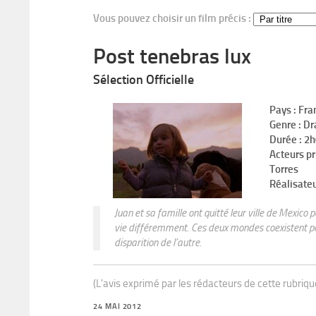
Vous pouvez choisir un film précis :
Post tenebras lux
Sélection Officielle
Pays : Fr
Genre : D
Durée : 2
Acteurs pr
Torres
Réalisateu
Juan et sa famille ont quitté leur ville de Mexico p
vie différemment. Ces deux mondes coexistent pour
disparition de l’autre.
(L'avis exprimé par les rédacteurs de cette rubriq
24 MAI 2012