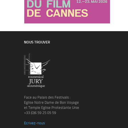
NOUS TROUVER
Face au Palais des Festivals :
Eglise Notre Dame de Bon Voyage
et Temple Eglise Protestante Unie
+33 (0)6 59 25 05 59
Ecrivez-nous