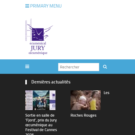
PRIMARY MENU
Dernières actualités
Les
Sortie en salle de
Roches Rouges
The Man I 
’Fjord’, prix du Jury
œcuménique au
Festival de Cannes
2026