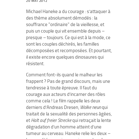
20 MAI 2012
Michael Haneke a du courage : s’attaquer à
des thème absolument démodés : la
souffrance "ordinaire" de la vieillesse, et
puis un couple qui vit ensemble depuis –
presque – toujours. Ce qui est à la mode, ce
sont les couples déchirés, les familles
décomposées et recomposées. Et pourtant,
il existe encore quelques dinosaures qui
résistent.
Comment font-ils quand le malheur les
frappent ? Pas de grand discours, mais une
tendresse à toute épreuve. Il faut du
courage aux acteurs d’incarner des rôles
comme cela ! Le film rappelle les deux
derniers d’Andreas Dresen,
Wolke neun
qui
traitait de la sexualité des personnes âgées,
et
Halt auf freier Strecke
qui retraçait la lente
dégradation d’un homme atteint d’une
tumeur au cerveau. Haneke relie les deux –