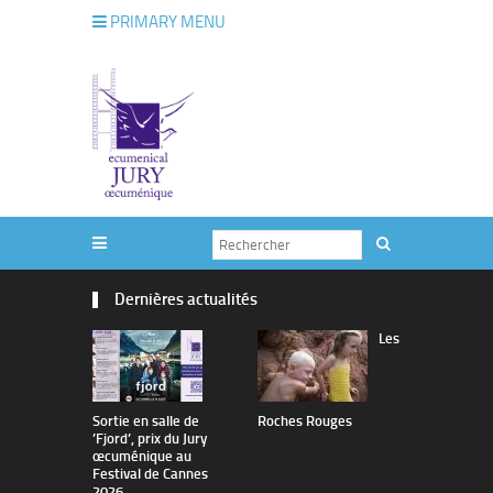
PRIMARY MENU
Dernières actualités
Les
Sortie en salle de
Roches Rouges
The Man I 
’Fjord’, prix du Jury
œcuménique au
Festival de Cannes
2026