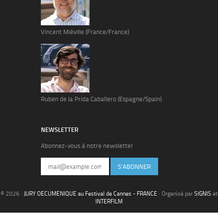
Vincent Miéville (France/France)
Ruben de la Prida Caballero (Espagne/Spain)
NEWSLETTER
Abonnez-vous à notre newsletter
S'ABONNER
© 2026 ·
JURY OECUMENIQUE au Festival de Cannes - FRANCE
· Organisé par
SIGNIS
et
INTERFILM