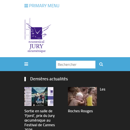
PRIMARY MENU
Dernières actualités
Les
Sortie en salle de
Roches Rouges
The Man I 
’Fjord’, prix du Jury
œcuménique au
Festival de Cannes
2026