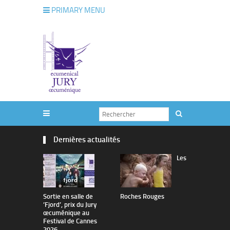
PRIMARY MENU
Dernières actualités
Les
Sortie en salle de
Roches Rouges
The Man I 
’Fjord’, prix du Jury
œcuménique au
Festival de Cannes
2026