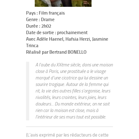
Pays : Film français
Genre : Drame
Durée : 2h02
Date de sortie : prochainement
Avec Adèle Haenel, Hafsia Herzi, Jasmine
Trinca
Réalisé par Bertrand BONELLO
A l’aube du XXème siècle, dans une maison
close à Paris, une prostituée a le visage
marqué d’une cicatrice qui lui dessine un
sourire tragique. Autour de la femme qui
rit, la vie des autres filles s’organise, leurs
rivalités, leurs craintes, leurs joies, leurs
douleurs... Du monde extérieur, on ne sait
rien car la maison est close, mais à
l’intérieur de ses murs tout est possible.
(L'avis exprimé par les rédacteurs de cette