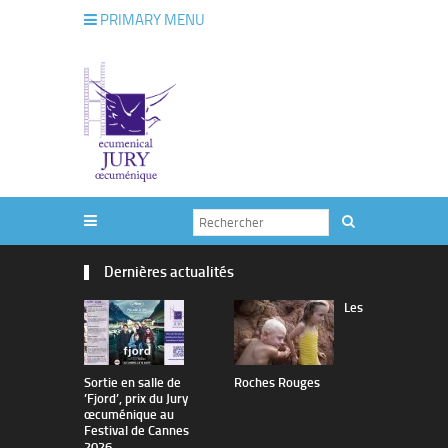
PRIMARY MENU
Dernières actualités
Les
Sortie en salle de
Roches Rouges
The Man I 
’Fjord’, prix du Jury
œcuménique au
Festival de Cannes
2026