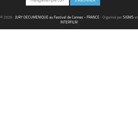
S'ABONNER
© 2026 ·
JURY OECUMENIQUE au Festival de Cannes - FRANCE
· Organisé par
SIGNIS
et
INTERFILM