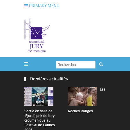
PRIMARY MENU
Dernières actualités
Les
Sortie en salle de
Roches Rouges
The Man I 
’Fjord’, prix du Jury
œcuménique au
Festival de Cannes
2026