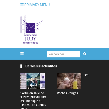
PRIMARY MENU
Dernières actualités
Les
Sortie en salle de
Roches Rouges
The Man I 
’Fjord’, prix du Jury
œcuménique au
Festival de Cannes
2026