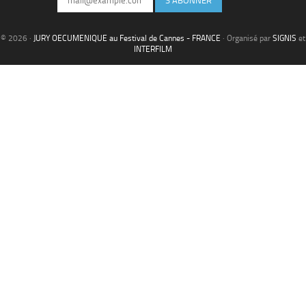
S'ABONNER
© 2026 ·
JURY OECUMENIQUE au Festival de Cannes - FRANCE
· Organisé par
SIGNIS
et
INTERFILM