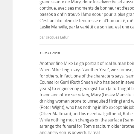
grandissante de Mary, deux fois divorcée, et aussi
continue, avec ses moments de bonheur et d’espoir :
passés a enfin trouvé l’âme soeur pour la plus gran
C’est un film plein de tendresse et d’humanité, mêm
Leslie Manville, par la variété de son jeu, est une 
par
Jacques Lefur
15 MAI 2010
Another fine Mike Leigh portrait of real human bein
When Mike Leigh says ‘Another Year’, we surmise, r
for others. In fact, one of the characters says, ‘sa
Counsellor Gerri (Ruth Sheen who has been in several
years) to engineering geologist Tom (a forthright 
friend and office secretary, Mary (Lesley Manville
drinking woman prone to unrequited flirting) and w
(Peter Wight), who has nothing in life except his jo
(Oliver Maltman), and his eventual girlfriend, Kati
While nothing much changes on the surface (‘same 
arrange the funeral for Tom’s taciturn older broth
and angry son, is powerfully real.