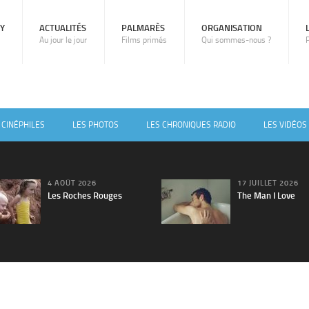
RY
ACTUALITÉS
PALMARÈS
ORGANISATION
Au jour le jour
Films primés
Qui sommes-nous ?
 CINÉPHILES
LES PHOTOS
LES CHRONIQUES RADIO
LES VIDÉOS
4 AOÛT 2026
17 JUILLET 2026
Les Roches Rouges
The Man I Love