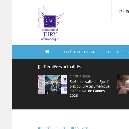
LE JU
DU CÔTÉ DU FESTIVAL
DU CÔTÉ DES
Dernières actualités
5 AOÛT 2026
Sortie en salle de ’Fjord’,
prix du Jury œcuménique
au Festival de Cannes
2026
DU CÔTÉ DES CINÉPHILES
2010