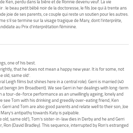
 de Ken, perdu dans la bière et de Ronnie devenu veuf. La vie
 le beau petit bébé noir de la doctoresse, le fils Joe qui à trente ans
de joie de ses parents, ce couple qui reste un soutien pour les autres.
e s’il se termine sur la visage tragique de Mary, dont l’interprète,
candidate au Prix d’interprétation féminine.
gs, one of his best.
ightly, that he does not mean a happy new year. It is for some, not
me old, same old’.
 Leigh films but shines here in a central role). Gerri is married (40
but benign Jim Broadbent). We see Gerri in her dealings with long-term
 in a tour-de-force performance as an unwillingly ageing, lonely and
e see Tom with his drinking and greedily over-eating friend, Ken
b. Gerri and Tom are also good parents and relate well to their son, Joe
e. Mary’s antipathy towards Katy is palpable.
old, same old’), Tom’s sister-in-law dies in Derby and he and Gerri
er, Ron (David Bradley). This sequence, interrupted by Ron’s estranged