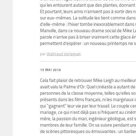
qui les entourent autant que des plantes, donnant d
Et pourtant, leurs amis n’arrivent pas à sortir des n
sur eux-mêmes. La solitude les tient comme dans un
d’elle-même : l’hiver tombe inexorablement dans 
Manville, dans ce nouveau drame social de Mike L
parole n’arrive pas à briser vraiment cette glace ém
permettent d’espérer : un nouveau printemps ne su
par
Waltraud Verlaguet
15 MAI 2010
Cela fait plaisir de retrouver Mike Leigh au meille
avait valu la Palme d’Or. Quel cinéaste a autant d
personnes de la classe moyenne, telles qu’elles sont
présents dans les films français, ni les marginaux
qui "gagnent" leur vie par leur travail. Le couple ce
mariage, ce qui n’est déjà pas si fréquent au ciném
mère, la passion du mari, ingénieur géologue, est s
membres de leur famille. On va suivre pendant une
de scènes pittoresques ou émouvantes : un barbecue