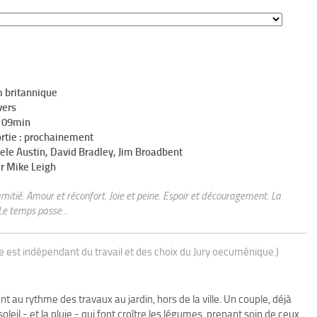
m britannique
vers
h 09min
rtie : prochainement
ele Austin, David Bradley, Jim Broadbent
r Mike Leigh
amitié. Amour et réconfort. Joie et peine. Espoir et découragement. La
Le temps passe...
ue est indépendant du travail et des choix du Jury oecuménique.)
t au rythme des travaux au jardin, hors de la ville. Un couple, déjà
eil - et la pluie - qui font croître les légumes, prenant soin de ceux