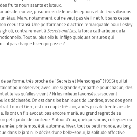
es fruits nourrissants et juteux.
oeuds de leur vie, prisonniers de leurs déceptions et de leurs illusions
 étau. Mary, notamment, qui ne veut pas vieillir et fuit sans cesse
son coeur transi. Une performance d’actrice remarquable pour Lesley
eigh où, contrairement à
Secrets and Lies
, la force cathartique de la
otionnelle. Tout au plus elle lui inflige quelques brisures qui
it-il pas chaque hiver qui passe ?
ur de sa forme, très proche de "Secrets et Mensonges" (1995) qui lui
e talent pour observer, avec une si grande sympathie pour chacun, des
 et telles qu’elles vivent ? Ni les milieux favorisés, si souvent
 ou les déclassés. On est dans les banlieues de Londres, avec des gens
ntral, Tom et Gerri, est un couple très uni, après plus de trente ans de
a, ils ont un fils avocat, pas encore marié, au grand regret de sa
on petit jardin de banlieue. Autour d’eux, quelques amis, collègues ou
 année, printemps, été, automne, hiver, tout ce petit monde, au long
 dans le jardin, le décès d’une belle-soeur, la solitude affective