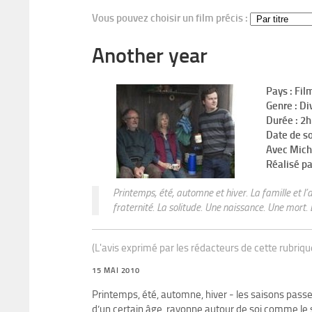
Vous pouvez choisir un film précis :
Another year
Pays : Fil
Genre : Di
Durée : 2
Date de so
Avec Mich
Réalisé pa
Printemps, été, automne et hiver. La famille et l’
fraternité. La solitude. Une naissance. Une mort. 
(L'avis exprimé par les rédacteurs de cette rubriq
15 MAI 2010
Printemps, été, automne, hiver - les saisons passen
d’un certain âge, rayonne autour de soi comme le sol