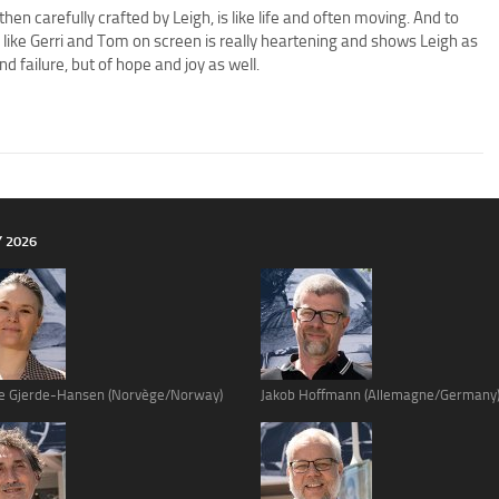
hen carefully crafted by Leigh, is like life and often moving. And to
like Gerri and Tom on screen is really heartening and shows Leigh as
 failure, but of hope and joy as well.
Y 2026
e Gjerde-Hansen (Norvège/Norway)
Jakob Hoffmann (Allemagne/Germany