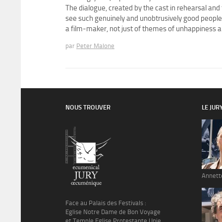
The dialogue, created by the cast in rehearsal and t
see such genuinely and unobtrusively good people 
a film-maker, not just of themes of unhappiness and
par
Peter Malone
NOUS TROUVER
LE JUR
Annett
Face au Palais des Festivals :
Eglise Notre Dame de Bon Voyage
et Temple Eglise Protestante Unie