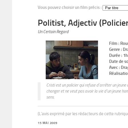
Vous pouvez choisir un film précis :
Politist, Adjectiv (Policier
Un Certain Regard
Film : Ro
Genre : D
Durée : 1
Date de s
Avec : Dra
Réalisatio
Cristi est un policier qui refuse d’arrêter un jeun
changer et ne veut pas avoir la vie d’un jeune ho
sens.
(L'avis exprimé par les rédacteurs de cette rubriq
15 MAI 2009