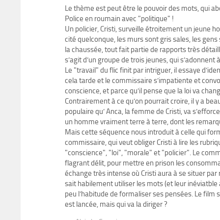
Le thème est peut être le pouvoir des mots, qui abou
Police en roumain avec "politique" !
Un policier, Cristi, surveille étroitement un jeune
cité quelconque, les murs sont gris sales, les gens
la chaussée, tout fait partie de rapports très détail
s’agit d’un groupe de trois jeunes, qui s’adonnent à 
Le "travail" du flic finit par intriguer, il essaye d’
cela tarde et le commissaire s’impatiente et convoqu
conscience, et parce qu’il pense que la loi va chan
Contrairement à ce qu’on pourrait croire, il y a b
populaire qu’ Anca, la femme de Cristi, va s’effor
un homme vraiment terre à terre, dont les remarqu
Mais cette séquence nous introduit à celle qui for
commissaire, qui veut obliger Cristi à lire les rub
"conscience", "loi", "morale" et "policier". Le comm
flagrant délit, pour mettre en prison les consomm
échange très intense où Cristi aura à se situer par
sait habilement utiliser les mots (et leur inéviatble
peu l’habitude de formaliser ses pensées. Le film 
est lancée, mais qui va la diriger ?