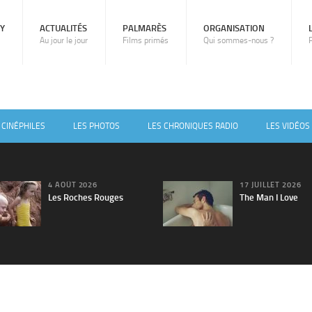
RY
ACTUALITÉS
PALMARÈS
ORGANISATION
Au jour le jour
Films primés
Qui sommes-nous ?
 CINÉPHILES
LES PHOTOS
LES CHRONIQUES RADIO
LES VIDÉOS
4 AOÛT 2026
17 JUILLET 2026
Les Roches Rouges
The Man I Love