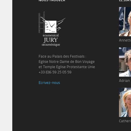
Annett
Face au Palais des Festivals :
Eglise Notre Dame de Bon Voyage
et Temple Eglise Protestante Unie
+33 (0)6 59 25 05 59
Adrian
Ecrivez-nous
Catheri