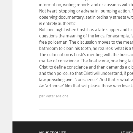
information, writing reports and discussions with 
Not heart-stopping or adrenalin-pumping action. No
observing documentary, set in ordinary streets with
is entirely authentic.
But, one night when Cristi has a late supper and his 
questions the meaning of the lyrics, for example, ’w
free policeman. The discussion moves to the meanin
bathroom to clean his teeth, he realises ’what is a
The culmination is Cristi’s meeting with the boss an
matter of conscience. The final scene, one long tak
Cristi to define conscience and then demands a dic
and then police, so that Cristi will understand, if 
law prevailing over ’conscience’. And that is what w
An ’arthouse’ film that will please those who love 
par
Peter Malone
NOUS TROUVER
LE JUR