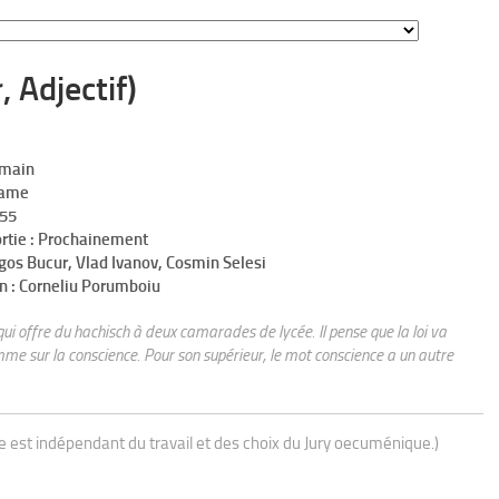
, Adjectif)
umain
rame
h55
ortie : Prochainement
gos Bucur, Vlad Ivanov, Cosmin Selesi
n : Corneliu Porumboiu
e qui offre du hachisch à deux camarades de lycée. Il pense que la loi va
mme sur la conscience. Pour son supérieur, le mot conscience a un autre
ue est indépendant du travail et des choix du Jury oecuménique.)