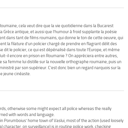
oumaine, cela veut dire que la vie quotidienne dans la Bucarest
 Grèce antique, et aussi que l’humour à froid supplante la poésie
sent dans tant de films roumains, qui donne le ton de cette oeuvre, qui
ent la filature d’un policier chargé de prendre en flagrant délit des
 dit le policier, ce qui est dépénalisé dans toute l’Europe, et même
duit-il encore en prison en Roumanie ? On appréciera entre autres,
sa femme lui distille sur la nouvelle orthographe roumaine, puis un
dministré par son supérieur. C’est donc bien un regard narquois sur la
e jeune cinéaste.
ords, otherwise some might expect all police whereas the really
ncerned with words and language.
rk in Porumboius’ home town of Vaslui, most of the action (used loosely
al character, on surveillance) is in routine police work, checking