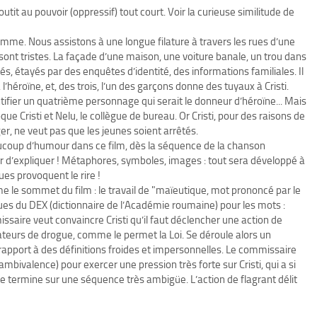
tit au pouvoir (oppressif) tout court. Voir la curieuse similitude de
 homme. Nous assistons à une longue filature à travers les rues d’une
 sont tristes. La façade d’une maison, une voiture banale, un trou dans
lés, étayés par des enquêtes d’identité, des informations familiales. Il
l’héroïne, et, des trois, l’un des garçons donne des tuyaux à Cristi.
identifier un quatrième personnage qui serait le donneur d’héroïne... Mais
e Cristi et Nelu, le collègue de bureau. Or Cristi, pour des raisons de
ger, ne veut pas que les jeunes soient arrêtés.
eaucoup d’humour dans ce film, dès la séquence de la chanson
cer d’expliquer ! Métaphores, symboles, images : tout sera développé à
es provoquent le rire !
me le sommet du film : le travail de "maïeutique, mot prononcé par le
riques du DEX (dictionnaire de l’Académie roumaine) pour les mots :
issaire veut convaincre Cristi qu’il faut déclencher une action de
ateurs de drogue, comme le permet la Loi. Se déroule alors un
 rapport à des définitions froides et impersonnelles. Le commissaire
 ambivalence) pour exercer une pression très forte sur Cristi, qui a si
se termine sur une séquence très ambigüe. L’action de flagrant délit