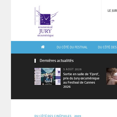
LE JU
DU CÔTÉ DU FESTIVAL
DU CÔTÉ DES
Dernières actualités
5 AOÛT 2026
Sortie en salle de ’Fjord’,
prix du Jury œcuménique
au Festival de Cannes
2026
DU CÔTÉ DES CINÉPHILES
2009