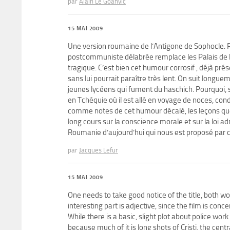
par
Alain Le Goanvic
15 MAI 2009
Une version roumaine de l’Antigone de Sophocle. R
postcommuniste délabrée remplace les Palais de la
tragique. C’est bien cet humour corrosif , déjà pré
sans lui pourrait paraître très lent. On suit longuem
jeunes lycéens qui fument du haschich. Pourquoi, se
en Tchéquie où il est allé en voyage de noces, con
comme notes de cet humour décalé, les leçons que 
long cours sur la conscience morale et sur la loi a
Roumanie d’aujourd’hui qui nous est proposé par c
par
Jacques Lefur
15 MAI 2009
One needs to take good notice of the title, both w
interesting part is adjective, since the film is co
While there is a basic, slight plot about police wo
because much of it is long shots of Cristi, the centr