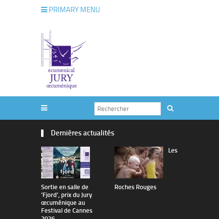
PRIMARY MENU
Dernières actualités
Les
Sortie en salle de
Roches Rouges
The Man I 
’Fjord’, prix du Jury
œcuménique au
Festival de Cannes
2026