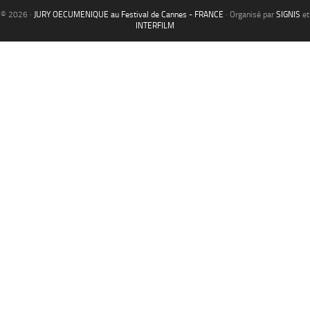
© 2026 ·
JURY OECUMENIQUE au Festival de Cannes - FRANCE
· Organisé par
SIGNIS
et
INTERFILM