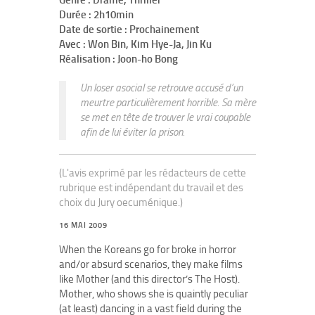
Genre : Drame, Thriller
Durée : 2h10min
Date de sortie : Prochainement
Avec : Won Bin, Kim Hye-Ja, Jin Ku
Réalisation : Joon-ho Bong
Un loser asocial se retrouve accusé d’un
meurtre particulièrement horrible. Sa mère
se met en tête de trouver le vrai coupable
afin de lui éviter la prison.
(L'avis exprimé par les rédacteurs de cette
rubrique est indépendant du travail et des
choix du Jury oecuménique.)
16 MAI 2009
When the Koreans go for broke in horror
and/or absurd scenarios, they make films
like Mother (and this director’s The Host).
Mother, who shows she is quaintly peculiar
(at least) dancing in a vast field during the