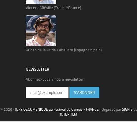
Vincent Miéville (France/France)
Ruben de la Prida Caballero (Espagne/Spain)
NEWSLETTER
Abonnez-vous à notre newsletter
S'ABONNER
© 2026 ·
JURY OECUMENIQUE au Festival de Cannes - FRANCE
· Organisé par
SIGNIS
et
INTERFILM