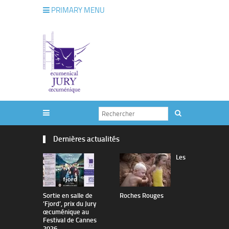
PRIMARY MENU
Dernières actualités
Les
Sortie en salle de
Roches Rouges
The Man I 
’Fjord’, prix du Jury
œcuménique au
Festival de Cannes
2026