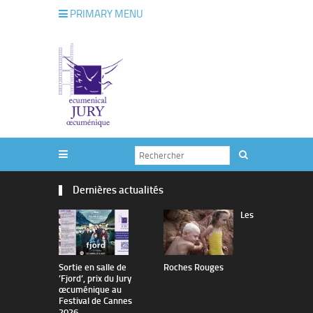
PRIMARY MENU
Dernières actualités
Les
Sortie en salle de
Roches Rouges
The Man I 
’Fjord’, prix du Jury
œcuménique au
Festival de Cannes
2026