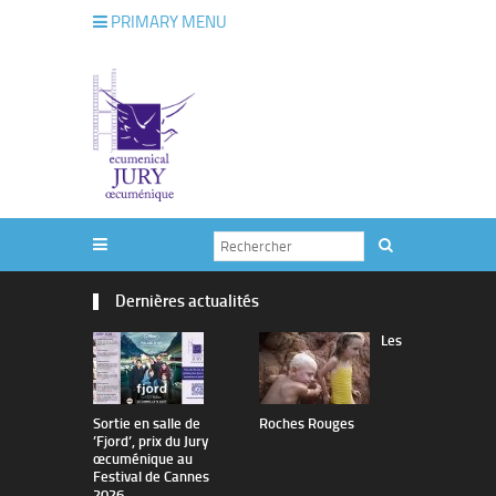
PRIMARY MENU
Dernières actualités
Les
Sortie en salle de
Roches Rouges
The Man I 
’Fjord’, prix du Jury
œcuménique au
Festival de Cannes
2026