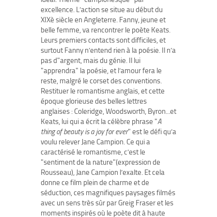
excellence. L’action se situe au début du
XIXè siècle en Angleterre. Fanny, jeune et
belle femme, va rencontrer le poète Keats.
Leurs premiers contacts sont difficiles, et
surtout Fanny n’entend rien à la poésie. Il n’a
pas d"argent, mais du génie. Il lui
"apprendra" la poésie, et l’amour fera le
reste, malgré le corset des conventions.
Restituer le romantisme anglais, et cette
époque glorieuse des belles lettres
anglaises : Coleridge, Woodsworth, Byron...et
Keats, lui qui a écrit la célèbre phrase "
A
thing of beauty is a joy for ever
" est le défi qu’a
voulu relever Jane Campion. Ce qui a
caractérisé le romantisme, c’est le
"sentiment de la nature"(expression de
Rousseau), Jane Campion l’exalte. Et cela
donne ce film plein de charme et de
séduction, ces magnifiques paysages filmés
avec un sens très sûr par Greig Fraser et les
moments inspirés où le poète dit à haute