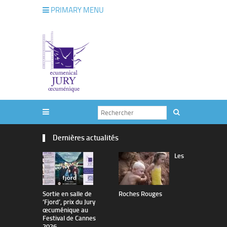
PRIMARY MENU
Dernières actualités
Les
Sortie en salle de
Roches Rouges
The Man I 
’Fjord’, prix du Jury
œcuménique au
Festival de Cannes
2026