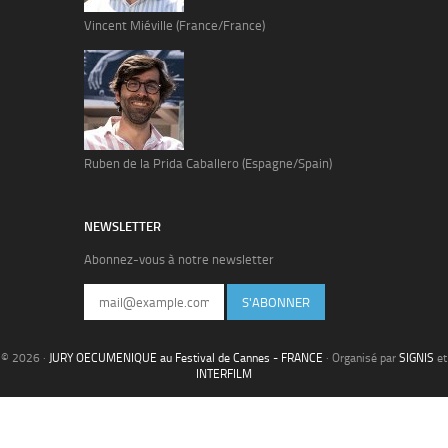
Vincent Miéville (France/France)
Ruben de la Prida Caballero (Espagne/Spain)
NEWSLETTER
Abonnez-vous à notre newsletter
S'ABONNER
© 2026 ·
JURY OECUMENIQUE au Festival de Cannes - FRANCE
· Organisé par
SIGNIS
et
INTERFILM