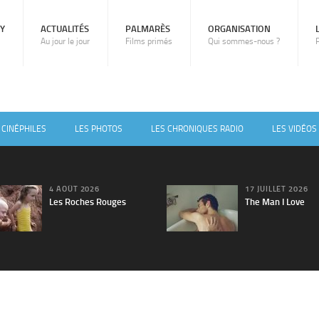
RY
ACTUALITÉS
PALMARÈS
ORGANISATION
Au jour le jour
Films primés
Qui sommes-nous ?
 CINÉPHILES
LES PHOTOS
LES CHRONIQUES RADIO
LES VIDÉOS
4 AOÛT 2026
17 JUILLET 2026
Les Roches Rouges
The Man I Love