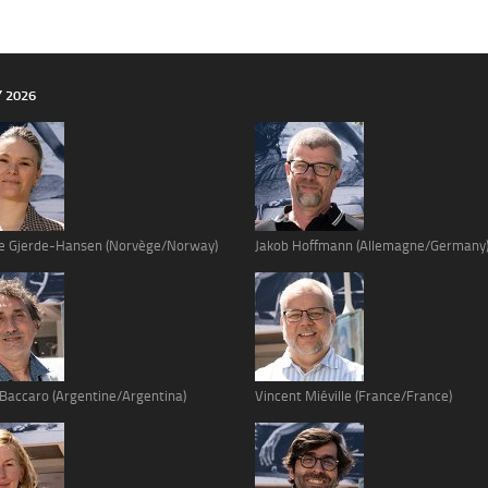
Y 2026
e Gjerde-Hansen (Norvège/Norway)
Jakob Hoffmann (Allemagne/Germany
 Baccaro (Argentine/Argentina)
Vincent Miéville (France/France)