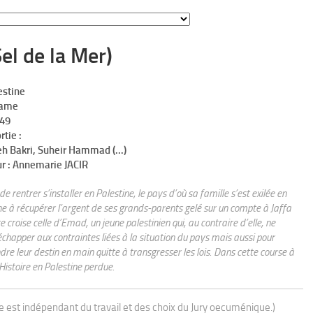
el de la Mer)
estine
ame
49
rtie :
h Bakri, Suheir Hammad (...)
r :
Annemarie JACIR
 rentrer s’installer en Palestine, le pays d’où sa famille s’est exilée en
 à récupérer l’argent de ses grands-parents gelé sur un compte à Jaffa
 croise celle d’Emad, un jeune palestinien qui, au contraire d’elle, ne
échapper aux contraintes liées à la situation du pays mais aussi pour
re leur destin en main quitte à transgresser les lois. Dans cette course à
 Histoire en Palestine perdue.
ue est indépendant du travail et des choix du Jury oecuménique.)