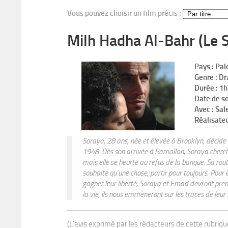
Vous pouvez choisir un film précis :
Milh Hadha Al-Bahr (Le S
Pays :
Pal
Genre :
Dr
Durée :
1h
Date de so
Avec :
Sale
Réalisateu
Soraya, 28 ans, née et élevée à Brooklyn, décide de
1948. Dès son arrivée à Ramallah, Soraya cherche
mais elle se heurte au refus de la banque. Sa route
souhaite qu’une chose, partir pour toujours. Pour 
gagner leur liberté, Soraya et Emad devront prend
la vie, ils nous emmèneront sur les traces de leur
(L'avis exprimé par les rédacteurs de cette rubriq