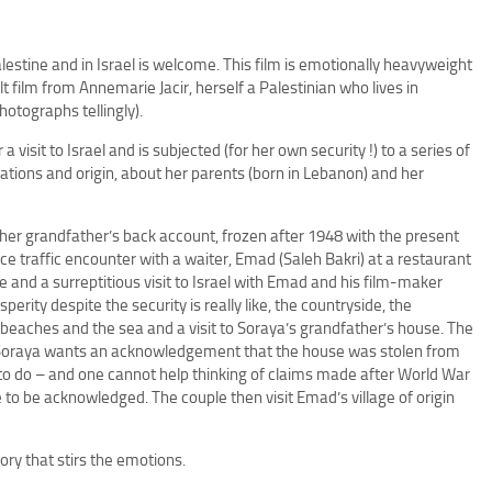
lestine and in Israel is welcome. This film is emotionally heavyweight
felt film from Annemarie Jacir, herself a Palestinian who lives in
otographs tellingly).
isit to Israel and is subjected (for her own security !) to a series of
ciations and origin, about her parents (born in Lebanon) and her
 her grandfather’s back account, frozen after 1948 with the present
 traffic encounter with a waiter, Emad (Saleh Bakri) at a restaurant
e and a surreptitious visit to Israel with Emad and his film-maker
sperity despite the security is really like, the countryside, the
 beaches and the sea and a visit to Soraya’s grandfather’s house. The
 Soraya wants an acknowledgement that the house was stolen from
g to do – and one cannot help thinking of claims made after World War
 to be acknowledged. The couple then visit Emad’s village of origin
ry that stirs the emotions.