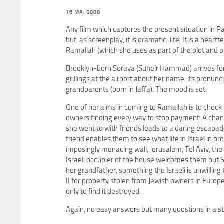
16 MAI 2008
Any film which captures the present situation in Pa
but, as screenplay, it is dramatic-lite. It is a heart
Ramallah (which she uses as part of the plot and ph
Brooklyn-born Soraya (Suheir Hammad) arrives for a v
grillings at the airport about her name, its pronun
grandparents (born in Jaffa). The mood is set.
One of her aims in coming to Ramallah is to check
owners finding every way to stop payment. A chance
she went to with friends leads to a daring escapad
friend enables them to see what life in Israel in pro
imposingly menacing wall, Jerusalem, Tel Aviv, the
Israeli occupier of the house welcomes them but
her grandfather, something the Israeli is unwillin
II for property stolen from Jewish owners in Europe
only to find it destroyed.
Again, no easy answers but many questions in a sto