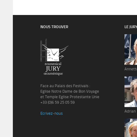
NOUS TROUVER
LE JUR
Annett
Face au Palais des Festivals :
Eglise Notre Dame de Bon Voyage
et Temple Eglise Protestante Unie
+33 (0)6 59 25 05 59
Adrian
Ecrivez-nous