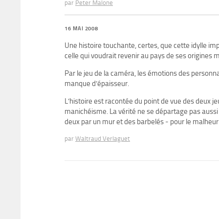
par
Peter Malone
16 MAI 2008
Une histoire touchante, certes, que cette idylle impo
celle qui voudrait revenir au pays de ses origines 
Par le jeu de la caméra, les émotions des person
manque d’épaisseur.
L’histoire est racontée du point de vue des deux j
manichéisme. La vérité ne se départage pas aussi
deux par un mur et des barbelés - pour le malheur
par
Waltraud Verlaguet