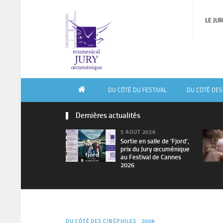
LE JU
DU CÔTÉ DU FESTIVAL
DU CÔTÉ DES
Dernières actualités
5 AOÛT 2026
Sortie en salle de ’Fjord’,
prix du Jury œcuménique
au Festival de Cannes
2026
DU CÔTÉ DES CINÉPHILES
2008