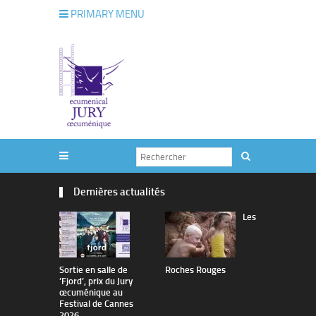
PRIMARY MENU
Dernières actualités
Les
Sortie en salle de
Roches Rouges
The Man I 
’Fjord’, prix du Jury
œcuménique au
Festival de Cannes
2026