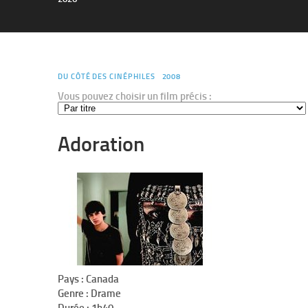
DU CÔTÉ DES CINÉPHILES
2008
Vous pouvez choisir un film précis :
Adoration
Pays :
Canada
Genre :
Drame