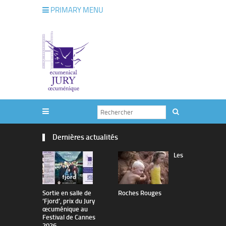
PRIMARY MENU
Dernières actualités
Les
Sortie en salle de
Roches Rouges
The Man I 
’Fjord’, prix du Jury
œcuménique au
Festival de Cannes
2026