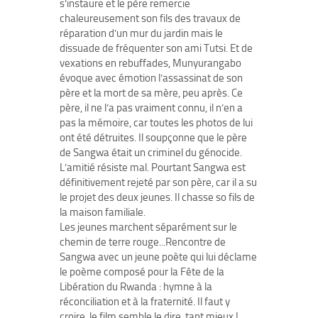
s’instaure et le père remercie
chaleureusement son fils des travaux de
réparation d’un mur du jardin mais le
dissuade de fréquenter son ami Tutsi. Et de
vexations en rebuffades, Munyurangabo
évoque avec émotion l’assassinat de son
père et la mort de sa mère, peu après. Ce
père, il ne l’a pas vraiment connu, il n’en a
pas la mémoire, car toutes les photos de lui
ont été détruites. Il soupçonne que le père
de Sangwa était un criminel du génocide.
L’amitié résiste mal. Pourtant Sangwa est
définitivement rejeté par son père, car il a su
le projet des deux jeunes. Il chasse so fils de
la maison familiale.
Les jeunes marchent séparément sur le
chemin de terre rouge...Rencontre de
Sangwa avec un jeune poète qui lui déclame
le poème composé pour la Fête de la
Libération du Rwanda : hymne à la
réconciliation et à la fraternité. Il faut y
croire, le film semble le dire, tant mieux !