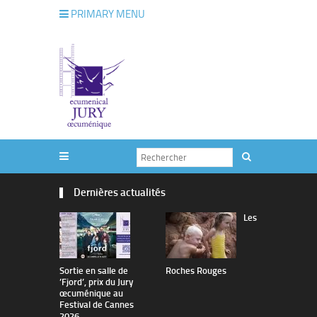
PRIMARY MENU
Dernières actualités
Les
Sortie en salle de
Roches Rouges
The Man I 
’Fjord’, prix du Jury
œcuménique au
Festival de Cannes
2026