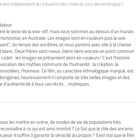
ue est indépendant du travail et des choix du Jury oecuménique.)
dateur.
tre le texte de la voix-off, mais nous sommes au dessus d’un marais
orizontal, en Australie. Les images sont en couleurs puis la voix
avant", du temps des ancêtres, et nous partons avec elle à la chasse
blanc. Deux frères sont rivaux, (tiens tiens encore un point commun
 cadet : les images se présentent alors en couleurs ! C’est l’histoire
l’évocation des mythes communs de l’humanité : la création, la
es convoitées, l’honneur. Ce film, au caractère ethnologique marqué, est
arborigènes, heureusement il comporte de très belles images et des
d’authenticité à tous ces récits ... mythiques.
pour les mettre en scène, de modes de vie de populations très
econnaître à ce qui est ainsi montré ? Le fait que le rôle des anciens
eut-il suffire à garantir la véracité du propos ? Il est vrai que le film