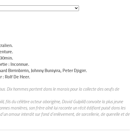
tralien.
enture.
h30min.
rtie : Inconnue.
ard Birrinbirrin, Johnny Buniyira, Peter Djigirr.
r : Rolf De Heer.
ribus. Dix hommes partent dans le marais pour la collecte des oeufs de
il, fils du célèbre acteur aborigène, David Gulpilil) convoite la plus jeune
onnes manières, son frère aîné lui raconte un récit édifiant puisé dans les
 d’un amour interdit sur fond d’enlèvement, de sorcellerie, de querelle et de