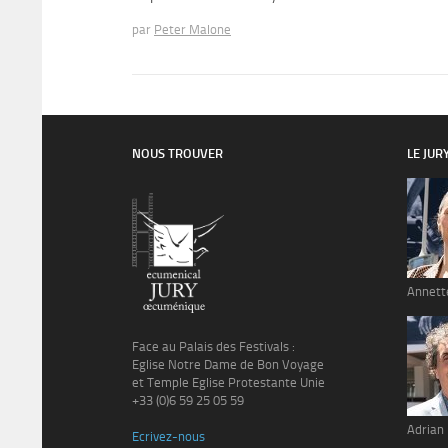
par
Peter Malone
NOUS TROUVER
LE JUR
Annett
Face au Palais des Festivals :
Eglise Notre Dame de Bon Voyage
et Temple Eglise Protestante Unie
+33 (0)6 59 25 05 59
Adrian
Ecrivez-nous