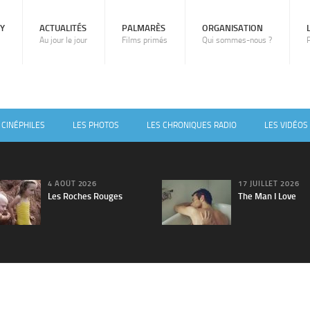
RY
ACTUALITÉS
PALMARÈS
ORGANISATION
Au jour le jour
Films primés
Qui sommes-nous ?
 CINÉPHILES
LES PHOTOS
LES CHRONIQUES RADIO
LES VIDÉOS
4 AOÛT 2026
17 JUILLET 2026
Les Roches Rouges
The Man I Love