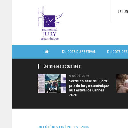
LE JU
DU CÔTÉ DU FESTIVAL
DU CÔTÉ DES
Dernières actualités
5 AOÛT 2026
Sortie en salle de ’Fjord’,
prix du Jury œcuménique
au Festival de Cannes
2026
DU CÔTÉ DES CINÉPHILES
2006