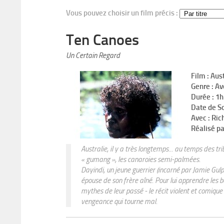
Vous pouvez choisir un film précis :
Ten Canoes
Un Certain Regard
Film : Aus
Genre : Av
Durée : 1
Date de So
Avec : Rich
Réalisé pa
Australie, il y a très longtemps... au temps des t
« gumang », les canaroies semi-palmées.
Dayindi, un jeune guerrier (incarné par Jamie Gulpil
épouse de son frère aîné. Pour lui apprendre les b
mythes de leur passé - le récit violent et comique
vengeance qui tourne mal.