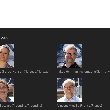
Y 2026
e Gjerde-Hansen (Norvège/Norway)
Jakob Hoffmann (Allemagne/Germany
 Baccaro (Argentine/Argentina)
Vincent Miéville (France/France)