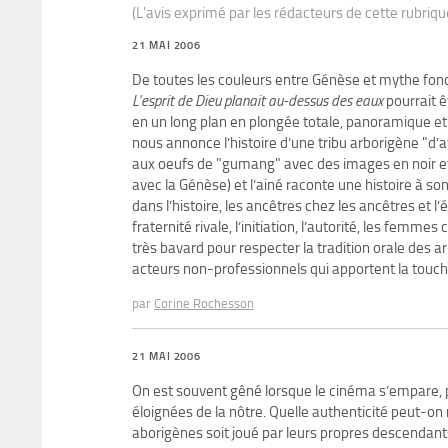
(L'avis exprimé par les rédacteurs de cette rubriq
21 MAI 2006
De toutes les couleurs entre Génèse et mythe fon
L’esprit de Dieu planait au-dessus des eaux
pourrait ê
en un long plan en plongée totale, panoramique et h
nous annonce l’histoire d’une tribu arborigène "d’
aux oeufs de "gumang" avec des images en noir et 
avec la Génèse) et l’ainé raconte une histoire à son
dans l’histoire, les ancêtres chez les ancêtres et 
fraternité rivale, l’initiation, l’autorité, les femm
très bavard pour respecter la tradition orale des 
acteurs non-professionnels qui apportent la touche 
par
Corine Rochesson
21 MAI 2006
On est souvent gêné lorsque le cinéma s’empare, 
éloignées de la nôtre. Quelle authenticité peut-on r
aborigènes soit joué par leurs propres descendants p