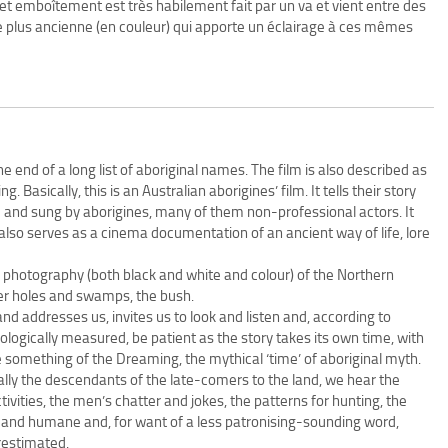
cet emboîtement est très habilement fait par un va et vient entre des
e plus ancienne (en couleur) qui apporte un éclairage à ces mêmes
e end of a long list of aboriginal names. The film is also described as
 Basically, this is an Australian aborigines’ film. It tells their story
ed and sung by aborigines, many of them non-professional actors. It
t also serves as a cinema documentation of an ancient way of life, lore
he photography (both black and white and colour) of the Northern
ter holes and swamps, the bush.
e and addresses us, invites us to look and listen and, according to
ologically measured, be patient as the story takes its own time, with
ce something of the Dreaming, the mythical ‘time’ of aboriginal myth.
ally the descendants of the late-comers to the land, we hear the
tivities, the men’s chatter and jokes, the patterns for hunting, the
and humane and, for want of a less patronising-sounding word,
restimated.