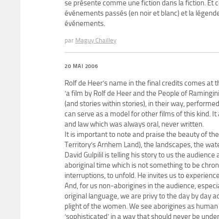
se présente comme une fiction dans la fiction. Et 
événements passés (en noir et blanc) et la légend
événements.
par
Maguy Chailley
20 MAI 2006
Rolf de Heer’s name in the final credits comes at th
‘a film by Rolf de Heer and the People of Ramingining.
(and stories within stories), in their way, perform
can serve as a model for other films of this kind. I
and law which was always oral, never written.
It is important to note and praise the beauty of t
Territory’s Arnhem Land), the landscapes, the wa
David Gulpilil is telling his story to us the audienc
aboriginal time which is not something to be chron
interruptions, to unfold. He invites us to experien
And, for us non-aborigines in the audience, especi
original language, we are privy to the day by day ac
plight of the women. We see aborigines as human 
‘sophisticated’ in a way that should never be unde