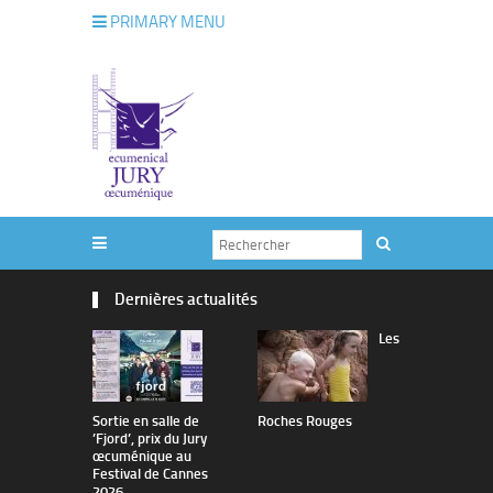
PRIMARY MENU
Dernières actualités
Les
Sortie en salle de
Roches Rouges
The Man I 
’Fjord’, prix du Jury
œcuménique au
Festival de Cannes
2026