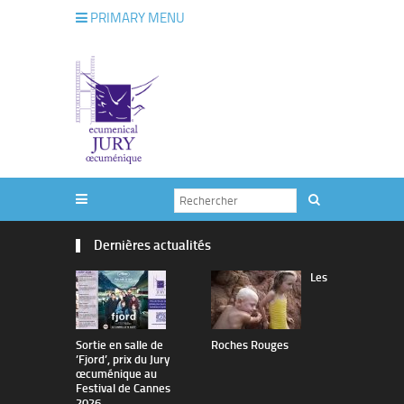
PRIMARY MENU
Dernières actualités
Les
Sortie en salle de
Roches Rouges
The Man I 
’Fjord’, prix du Jury
œcuménique au
Festival de Cannes
2026