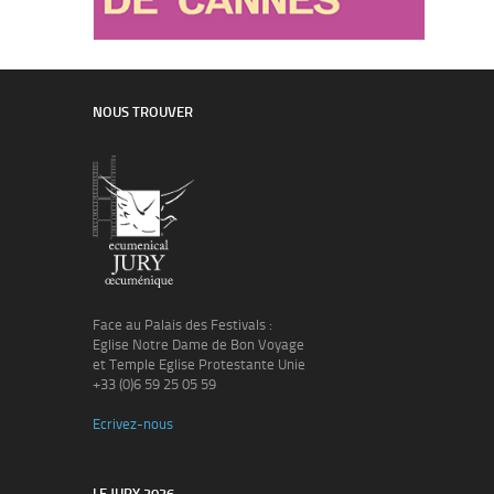
NOUS TROUVER
Face au Palais des Festivals :
Eglise Notre Dame de Bon Voyage
et Temple Eglise Protestante Unie
+33 (0)6 59 25 05 59
Ecrivez-nous
LE JURY 2026