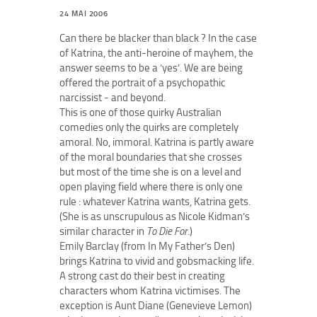
24 MAI 2006
Can there be blacker than black ? In the case
of Katrina, the anti-heroine of mayhem, the
answer seems to be a ‘yes’. We are being
offered the portrait of a psychopathic
narcissist - and beyond.
This is one of those quirky Australian
comedies only the quirks are completely
amoral. No, immoral. Katrina is partly aware
of the moral boundaries that she crosses
but most of the time she is on a level and
open playing field where there is only one
rule : whatever Katrina wants, Katrina gets.
(She is as unscrupulous as Nicole Kidman’s
similar character in
To Die For
.)
Emily Barclay (from In My Father’s Den)
brings Katrina to vivid and gobsmacking life.
A strong cast do their best in creating
characters whom Katrina victimises. The
exception is Aunt Diane (Genevieve Lemon)