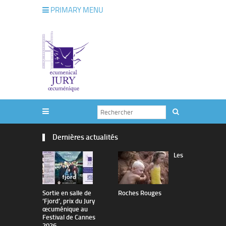
PRIMARY MENU
Dernières actualités
Les
Sortie en salle de
Roches Rouges
The Man I 
’Fjord’, prix du Jury
œcuménique au
Festival de Cannes
2026