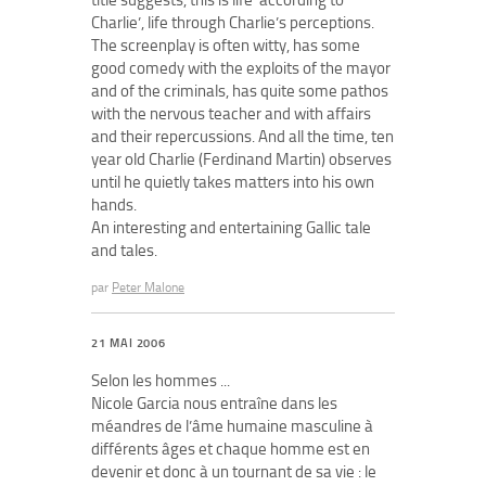
title suggests, this is life ‘according to
Charlie’, life through Charlie’s perceptions.
The screenplay is often witty, has some
good comedy with the exploits of the mayor
and of the criminals, has quite some pathos
with the nervous teacher and with affairs
and their repercussions. And all the time, ten
year old Charlie (Ferdinand Martin) observes
until he quietly takes matters into his own
hands.
An interesting and entertaining Gallic tale
and tales.
par
Peter Malone
21 MAI 2006
Selon les hommes ...
Nicole Garcia nous entraîne dans les
méandres de l’âme humaine masculine à
différents âges et chaque homme est en
devenir et donc à un tournant de sa vie : le