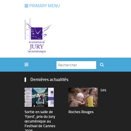
PRIMARY MENU
Dernières actualités
Les
Sortie en salle de
Roches Rouges
The Man I 
’Fjord’, prix du Jury
œcuménique au
Festival de Cannes
2026