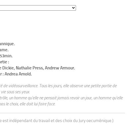
tannique.
rame.
h53min.
rtie :
e Dickie, Nathalie Press, Andrew Armour.
r : Andrea Arnold.
 de vidéosurveillance. Tous les jours, elle observe une petite partie de
 vie sous ses yeux.
rôle, un homme qu’elle ne pensait jamais revoir un jour, un homme qu’elle
s le choix, elle doit lui faire face.
ue est indépendant du travail et des choix du Jury oecuménique.)