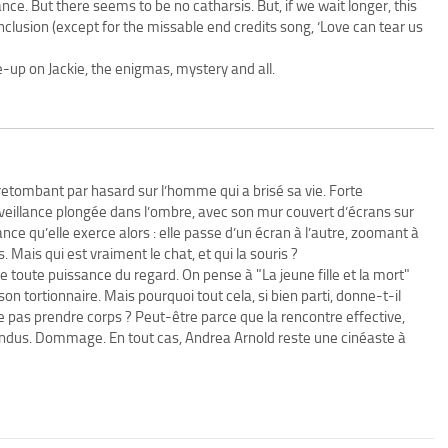
nce. But there seems to be no catharsis. But, if we wait longer, this
nclusion (except for the missable end credits song, ‘Love can tear us
e-up on Jackie, the enigmas, mystery and all.
retombant par hasard sur l’homme qui a brisé sa vie. Forte
rveillance plongée dans l’ombre, avec son mur couvert d’écrans sur
lance qu’elle exerce alors : elle passe d’un écran à l’autre, zoomant à
 Mais qui est vraiment le chat, et qui la souris ?
toute puissance du regard. On pense à "La jeune fille et la mort"
n tortionnaire. Mais pourquoi tout cela, si bien parti, donne-t-il
ne pas prendre corps ? Peut-être parce que la rencontre effective,
ttendus. Dommage. En tout cas, Andrea Arnold reste une cinéaste à