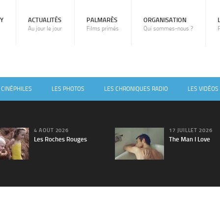
RY
ACTUALITÉS
PALMARÈS
ORGANISATION
Au jour le jour
Films primés
Qui sommes-nous ?
 CINÉPHILES
LES PHOTOS
LES CHRONIQUES RADIO
LES VIDÉOS
4 AOÛT 2026
17 JUILLET 2026
Les Roches Rouges
The Man I Love