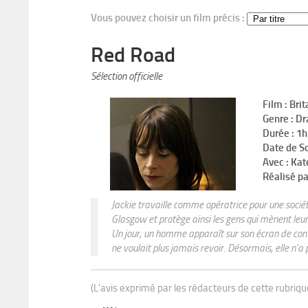
Vous pouvez choisir un film précis :
Red Road
Sélection officielle
Film : Bri
Genre : D
Durée : 1
Date de So
Avec : Kat
Réalisé pa
Jackie travaille comme opératrice pour une société
Glasgow et protège ainsi les gens qui mènent leur
Un jour, un homme apparaît sur son écran de cont
ne voulait plus jamais revoir. Désormais, elle n’a pa
(L'avis exprimé par les rédacteurs de cette rubriq