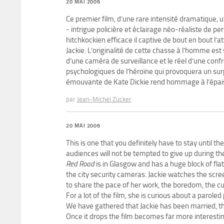
20 MAI 2006
Ce premier film, d’une rare intensité dramatique, u
- intrigue policière et éclairage néo-réaliste de p
hitchkockien efficace il captive de bout en bout l’
Jackie. L’originalité de cette chasse à l’homme est
d’une caméra de surveillance et le réel d’une con
psychologiques de l’héroïne qui provoquera un sur
émouvante de Kate Dickie rend hommage à l’épais
par
Jean-Michel Zucker
20 MAI 2006
This is one that you definitely have to stay until t
audiences will not be tempted to give up during the
Red Road
is in Glasgow and has a huge block of flat
the city security cameras. Jackie watches the scr
to share the pace of her work, the boredom, the curi
For a lot of the film, she is curious about a paroled
We have gathered that Jackie has been married, t
Once it drops the film becomes far more interestin