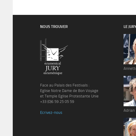
NOUS TROUVER
LE JUR
Annett
Face au Palais des Festivals :
Eglise Notre Dame de Bon Voyage
et Temple Eglise Protestante Unie
+33 (0)6 59 25 05 59
Adrian
Ecrivez-nous