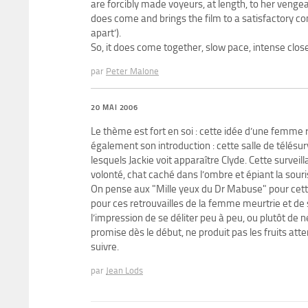
are forcibly made voyeurs, at length, to her vengea
does come and brings the film to a satisfactory co
apart’).
So, it does come together, slow pace, intense clos
par
Peter Malone
20 MAI 2006
Le thème est fort en soi : cette idée d’une femme 
également son introduction : cette salle de télésu
lesquels Jackie voit apparaître Clyde. Cette surveil
volonté, chat caché dans l’ombre et épiant la souris.
On pense aux "Mille yeux du Dr Mabuse" pour cette 
pour ces retrouvailles de la femme meurtrie et de so
l’impression de se déliter peu à peu, ou plutôt de 
promise dès le début, ne produit pas les fruits a
suivre.
par
Jean Lods