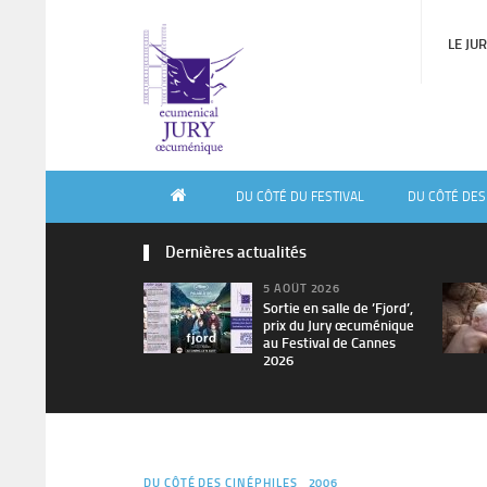
LE JU
DU CÔTÉ DU FESTIVAL
DU CÔTÉ DES
Dernières actualités
5 AOÛT 2026
Sortie en salle de ’Fjord’,
prix du Jury œcuménique
au Festival de Cannes
2026
DU CÔTÉ DES CINÉPHILES
2006