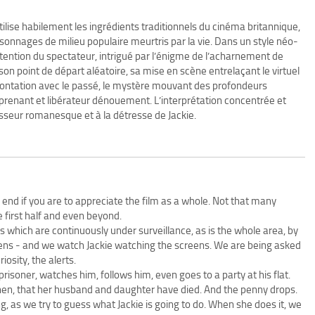
tilise habilement les ingrédients traditionnels du cinéma britannique,
ersonnages de milieu populaire meurtris par la vie. Dans un style néo-
attention du spectateur, intrigué par l’énigme de l’acharnement de
 son point de départ aléatoire, sa mise en scène entrelaçant le virtuel
frontation avec le passé, le mystère mouvant des profondeurs
prenant et libérateur dénouement. L’interprétation concentrée et
seur romanesque et à la détresse de Jackie.
he end if you are to appreciate the film as a whole. Not that many
 first half and even beyond.
s which are continuously under surveillance, as is the whole area, by
eens - and we watch Jackie watching the screens. We are being asked
osity, the alerts.
 prisoner, watches him, follows him, even goes to a party at his flat.
hen, that her husband and daughter have died. And the penny drops.
g, as we try to guess what Jackie is going to do. When she does it, we