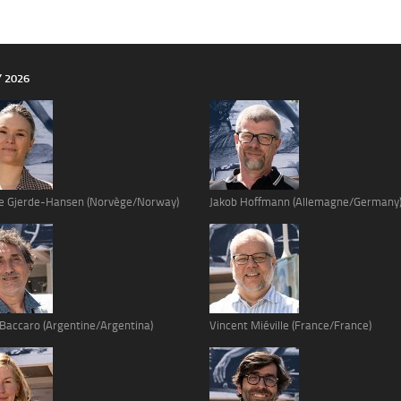
Y 2026
e Gjerde-Hansen (Norvège/Norway)
Jakob Hoffmann (Allemagne/Germany
 Baccaro (Argentine/Argentina)
Vincent Miéville (France/France)