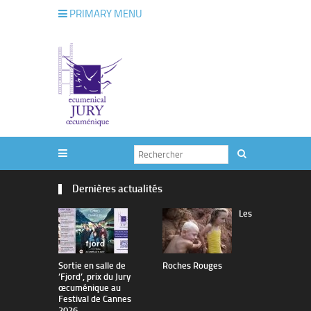
PRIMARY MENU
Dernières actualités
Les
Sortie en salle de
Roches Rouges
The Man I 
’Fjord’, prix du Jury
œcuménique au
Festival de Cannes
2026