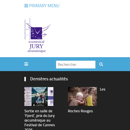
PRIMARY MENU
Dernières actualités
Les
Sortie en salle de
Roches Rouges
The Man I 
’Fjord’, prix du Jury
œcuménique au
Festival de Cannes
2026