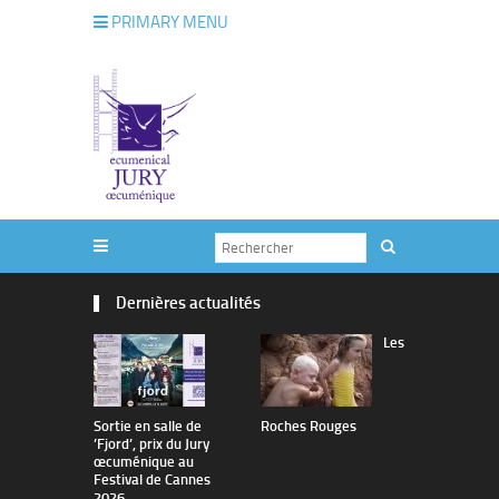
PRIMARY MENU
Dernières actualités
Les
Sortie en salle de
Roches Rouges
The Man I 
’Fjord’, prix du Jury
œcuménique au
Festival de Cannes
2026