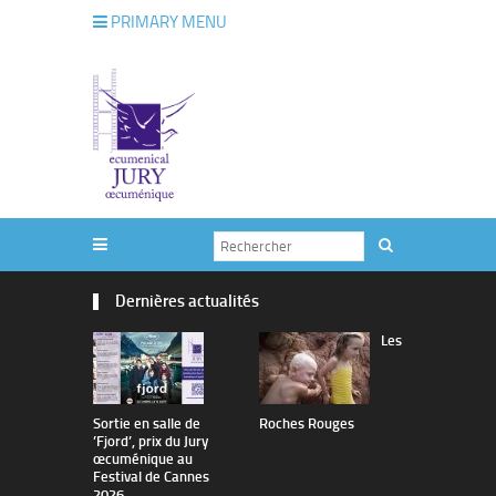
PRIMARY MENU
Dernières actualités
Les
Sortie en salle de
Roches Rouges
The Man I 
’Fjord’, prix du Jury
œcuménique au
Festival de Cannes
2026