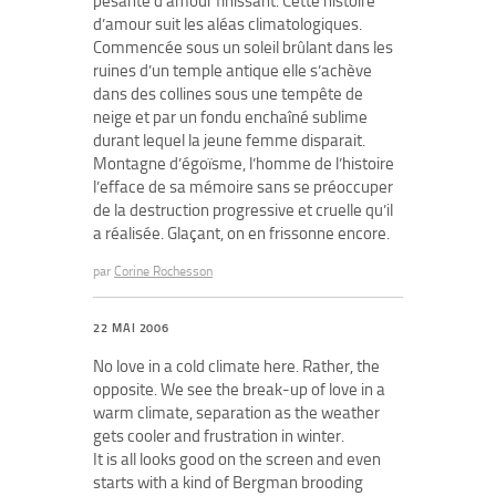
pesante d’amour finissant. Cette histoire
d’amour suit les aléas climatologiques.
Commencée sous un soleil brûlant dans les
ruines d’un temple antique elle s’achève
dans des collines sous une tempête de
neige et par un fondu enchaîné sublime
durant lequel la jeune femme disparait.
Montagne d’égoïsme, l’homme de l’histoire
l’efface de sa mémoire sans se préoccuper
de la destruction progressive et cruelle qu’il
a réalisée. Glaçant, on en frissonne encore.
par
Corine Rochesson
22 MAI 2006
No love in a cold climate here. Rather, the
opposite. We see the break-up of love in a
warm climate, separation as the weather
gets cooler and frustration in winter.
It is all looks good on the screen and even
starts with a kind of Bergman brooding